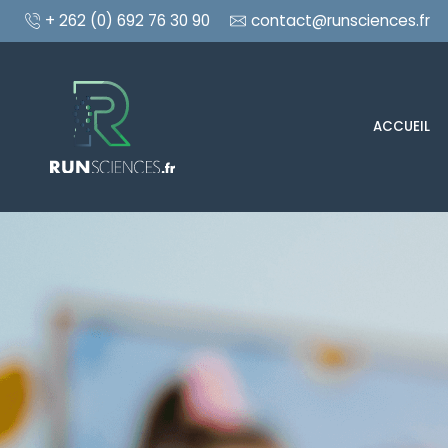
+ 262 (0) 692 76 30 90
contact@runsciences.fr
ACCUEIL