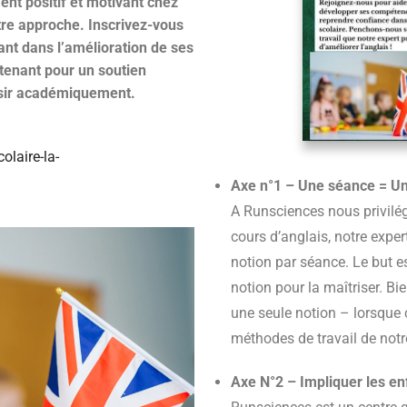
nt positif et motivant chez
tre approche. Inscrivez-vous
ant dans l’amélioration de ses
tenant pour un soutien
ussir académiquement.
olaire-la-
Axe n°1 – Une séance = Un
A Runsciences nous privilégi
cours d’anglais, notre expe
notion par séance. Le but e
notion pour la maîtriser. B
une seule notion – lorsque c
méthodes de travail de not
Axe N°2 – Impliquer les en