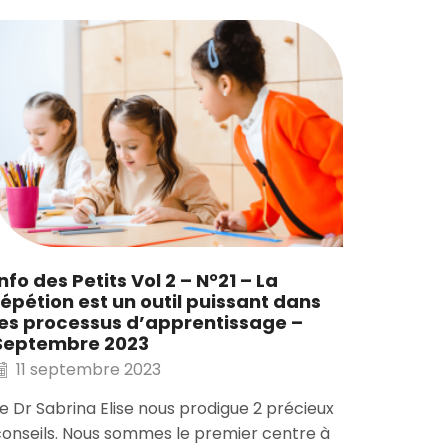
Info de
Rentré
optimi
2023
17 ao
Info des Petits Vol 2 – N°21 – La
répétion est un outil puissant dans
Runscie
les processus d’apprentissage –
niveau e
Septembre 2023
l'Excell
11 septembre 2023
enfants 
e Dr Sabrina Elise nous prodigue 2 précieux
onseils. Nous sommes le premier centre à