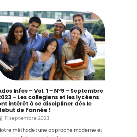
Ados In
C’est l
et les 
17 ao
Ados Infos – Vol. 1 – N°9 – Septembre
Notre m
2023 – Les collegiens et les lycéens
avec des
ont intérêt à se discipliner dès le
les appr
début de l’année !
11 septembre 2023
Notre méthode : une approche moderne et