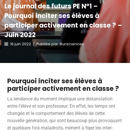
Le journal des futurs PE N°1 –
Pourquoi inciter ses élèves à
participer activement en classe ? –
Juin 2022
16 juin 2022
/
Publiée par
Runsciences
Pourquoi inciter ses élèves à
participer activement en classe ?
La tendance du moment implique une distanciation
entre l’élève et son professeur. En effet, les temps ont
changés et le comportement des élèves de cette
nouvelle génération, qui sont beaucoup plus provoquant
et quelques fois maladroits, mènent à figer les inter-